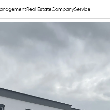
management
Real Estate
Company
Service