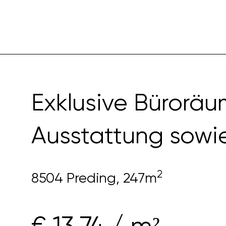
Exklusive Büroräu
Ausstattung sowie
2
8504 Preding, 247m
€
13,74 / m²