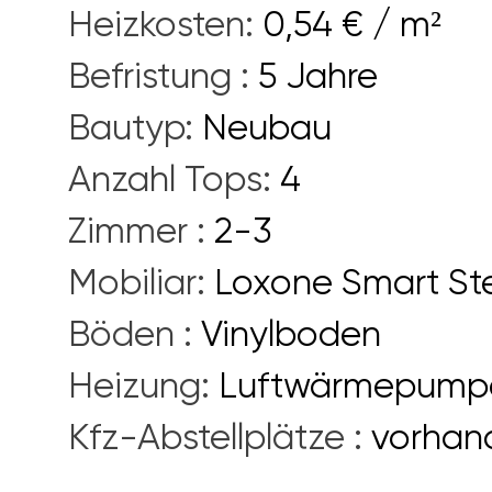
Heizkosten
:
0,54 € / m²
Befristung
:
5 Jahre
Bautyp
:
Neubau
Anzahl Tops
:
4
Zimmer
:
2-3
Mobiliar
:
Loxone Smart St
Böden
:
Vinylboden
Heizung
:
Luftwärmepump
Kfz-Abstellplätze
:
vorhan