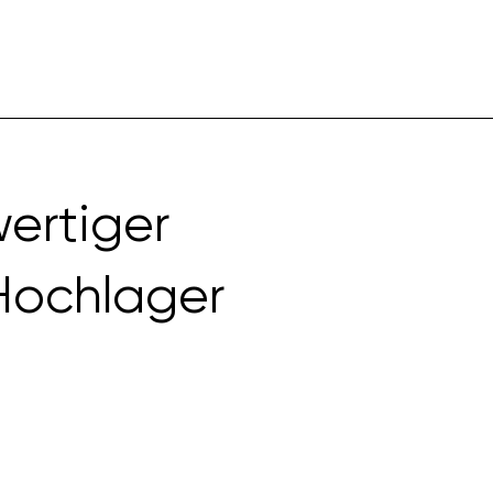
wertiger
 Hochlager