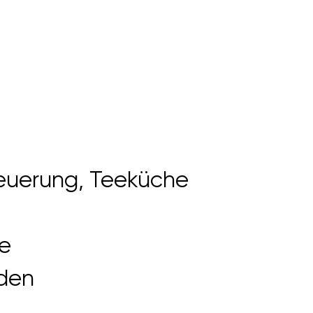
euerung, Teeküche
e
den